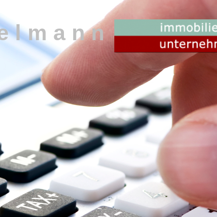
e
l
m
a
n
n