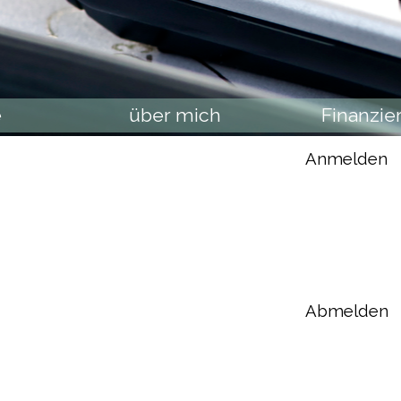
e
über mich
Finanzi
Anmelden
Abmelden