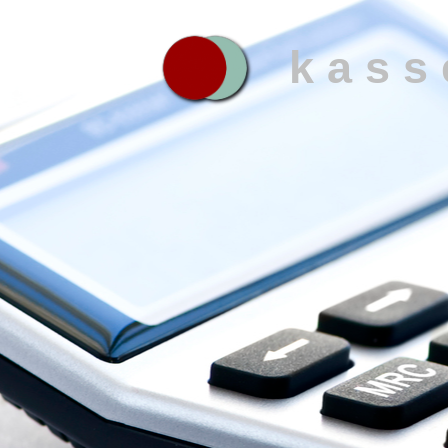
k
a
s
s